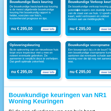
Bouwkundige Basis keuring
Bouwkundige Verkoop keur
De bouwkundige basis/aankoop keuring
De bouwkundige verkoop keuring g
is de meest uitgebreide bouwkundige
potenti�le kopers een duidelijk bee
keuring.Het bouwkundig rapport is
van de staat van uw huis. U speelt
helder, voorzien van foto's,
kaart, wekt vertrouwen en voldoet
kostenherstel prognose en tips.
meteen aan uw meldingsplicht.
nu € 295,00
nu € 295,00
Opleveringskeuring
Bouwkundige vooropname
Bij de oplevering van uw nieuwbouw huis
Een bouwproject bij u in de buurt? 
loopt onze inspecteur met u mee en
een bouwkundige vooropname kunt
noteert eventuele gebreken. De
aantonen dat eventuele schade aa
aannemer is verplicht deze te verhelpen.
woning voor die tijd nog niet aanwez
Dat geeft optimale zekerheid.
was.
nu € 295,00
nu € 295,00
Bouwkundige keuringen van NR1
Woning Keuringen