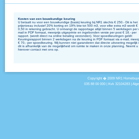
Kosten van een bouwkundige keuring
U betaalt nu voor een bouwkundige (basis) keuring bij NR1 slechts € 250.- Dit is het
prijsniveau inclusief 20% korting en 19% btw tot 500 m3, voor elke extra m3 wordt €
0,50 in rekening gebracht. U ontvangt de rapportage altijd binnen 5 werkdagen per 
mail in PDF formaat, meerprijs uitgeprinte en ingebonden versie per post € 18.- per
rapport. (wordt direct na online betaling verzonden). Voor spoedkeuringen geldt:
Keuringsrapport binnen 2 werkdagen na de keuring in PDF formaat via e-mail, meerp
€ 70,- per spoedkeuring. Wij kunnen niet garanderen dat directe uitvoering mogelijk i
dit is afhankelijk van de mogelijkheid om ruimte te maken in onze planning. Neemt u
hierover contact met ons op.
Copyright � 2009 NR1 Homebuyer
035 88 00 000 | Kvk 32104283 |
Alg