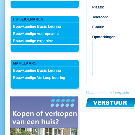
Plaats:
Telefoon:
HUISEIGENAREN
Bouwkundige Basis keuring
E-mail:
Bouwkundige vooropname
Opmerkingen:
Bouwkundige expertise
MAKELAARS
Bouwkundige Basis keuring
Bouwkundige Verkoop keuring
Velden met een * verplicht