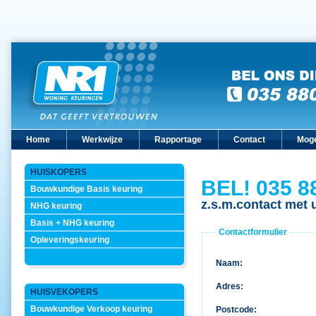
Home
Werkwijze
Rapportage
Contact
Moge
HUISKOPERS
BEL! 035 8
Bouwkundige Basis keuring
z.s.m.contact met 
NHG keuring
Basis + NHG keuring
Contactformulier
Opleveringskeuring
Naam:
Adres:
HUISVEKOPERS
Bouwkundige Verkoop keuring
Postcode: