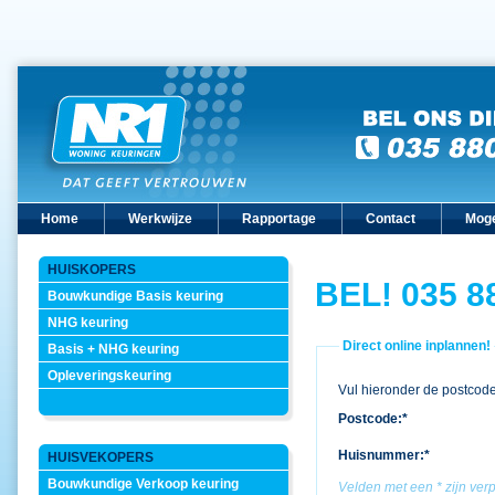
Home
Werkwijze
Rapportage
Contact
Moge
HUISKOPERS
BEL! 035 8
Bouwkundige Basis keuring
NHG keuring
Direct online inplannen!
Basis + NHG keuring
Opleveringskeuring
Vul hieronder de postcode
Postcode:*
Huisnummer:*
HUISVEKOPERS
Bouwkundige Verkoop keuring
Velden met een * zijn verp